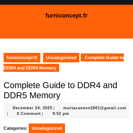
Skip
to
furniconcept.fr
content
Skip
Open
to
Button
content
furniconcept.fr
Uncategorized
Complete Guide to
DDR4 and DDR5 Memory
Complete Guide to DDR4 and
DDR5 Memory
December
December 24, 2025
murtazaneon2001@gmail.com
|
murtazaneon2001@gmail.com
24,
0 Comment
9:52 pm
|
|
2025
Categories:
Uncategorized